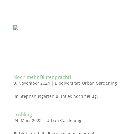
Noch mehr Blütenpracht!
9. November 2024
|
Biodiversität
,
Urban Gardening
Im Stephanusgarten blüht es noch fleißig.
Frühling
24. März 2022
|
Urban Gardening
Es blüht und die Bienen sind wieder da!