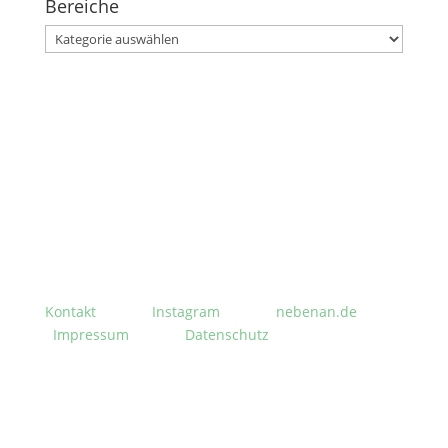
Bereiche
Bereiche
Stephanusgarten
Lutterothstraße, Höhe Nr. 100
Hamburg-Eimsbüttel
Kontakt
Instagram
nebenan.de
Impressum
Datenschutz