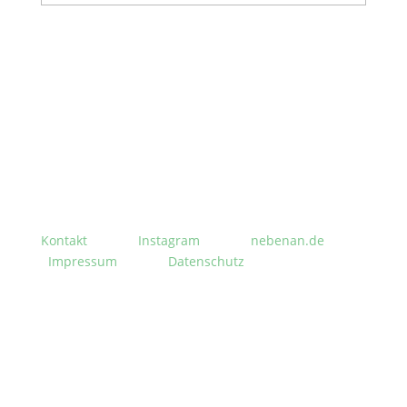
Stephanusgarten
Lutterothstraße, Höhe Nr. 100
Hamburg-Eimsbüttel
Kontakt
Instagram
nebenan.de
Impressum
Datenschutz