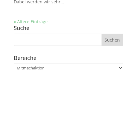
Dabei werden wir sehr...
« Ältere Einträge
Suche
Suchen
nach:
Bereiche
Bereiche
Stephanusgarten
Lutterothstraße, Höhe Nr. 100
Hamburg-Eimsbüttel