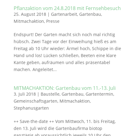
Pflanzaktion vom 24.8.2018 mit Fernsehbesuch
25. August 2018
|
Gartenarbeit
,
Gartenbau
,
Mitmachaktion
,
Presse
Endspurt! Der Garten macht sich noch mal richtig
hübsch. Zwei Tage vor der Einweihung hieß es am
Freitag ab 10 Uhr wieder: Ärmel hoch, Schippe in die
Hand und los! Lücken schließen, Beeten eine klare
Kante geben, aufräumen und alles präsentabel
machen. Angeleitet...
MITMACHAKTION: Gartenbau vom 11.-13. Juli
3. Juli 2018
|
Baustelle
,
Gartenbau
,
Gartentermin
,
Gemeinschaftsgarten
,
Mitmachaktion
,
Stephanusgarten
++ Save-the-date ++ Vom Mittwoch, 11. bis Freitag,
den 13. Juli wird die Gartenbaufirma biotop
ganztägig ab voraussichtlich jeweils 10 Uhr den