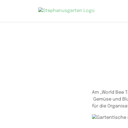
Skip
to
content
Am „World Bee T
Gemüse und Blu
für die Organis