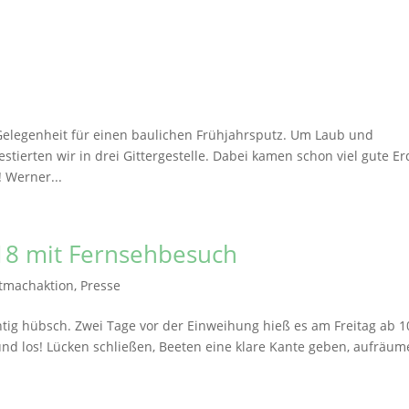
Gelegenheit für einen baulichen Frühjahrsputz. Um Laub und
tierten wir in drei Gittergestelle. Dabei kamen schon viel gute Er
 Werner...
18 mit Fernsehbesuch
tmachaktion
,
Presse
htig hübsch. Zwei Tage vor der Einweihung hieß es am Freitag ab 1
und los! Lücken schließen, Beeten eine klare Kante geben, aufräu