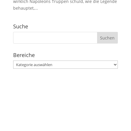
wirklich Napoleons Truppen schuld, wie die Legende
behauptet,...
Suche
Suchen
nach:
Bereiche
Bereiche
Stephanusgarten
Lutterothstraße, Höhe Nr. 100
Hamburg-Eimsbüttel