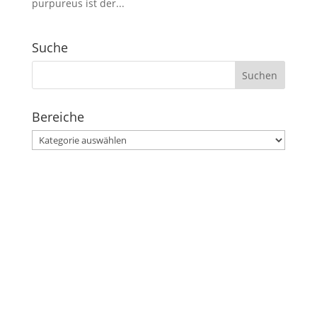
purpureus ist der...
Suche
Suchen
nach:
Bereiche
Bereiche
Stephanusgarten
Lutterothstraße, Höhe Nr. 100
Hamburg-Eimsbüttel