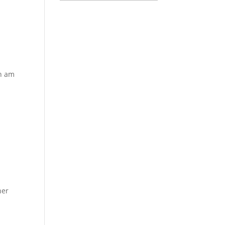
n am
e
her