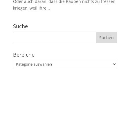
Oder auch daran, dass die Raupen nichts zu fressen
kriegen, weil ihre...
Suche
Suchen
nach:
Bereiche
Bereiche
Stephanusgarten
Lutterothstraße, Höhe Nr. 100
Hamburg-Eimsbüttel