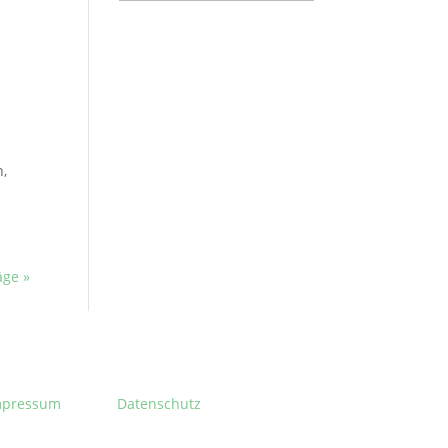
n,
äge »
mpressum
Datenschutz