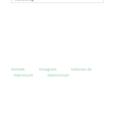
Stephanusgarten
Lutterothstraße, Höhe Nr. 100
Hamburg-Eimsbüttel
Kontakt
Instagram
nebenan.de
Impressum
Datenschutz