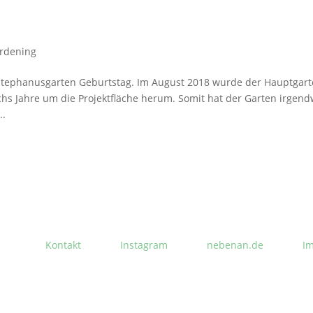
rdening
Stephanusgarten Geburtstag. Im August 2018 wurde der Hauptgar
chs Jahre um die Projektfläche herum. Somit hat der Garten irgend
..
Kontakt
Instagram
nebenan.de
I