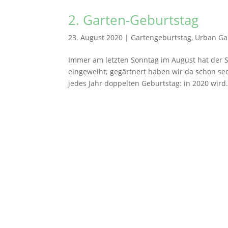
2. Garten-Geburtstag
23. August 2020
|
Gartengeburtstag
,
Urban Ga
Immer am letzten Sonntag im August hat der 
eingeweiht; gegärtnert haben wir da schon se
jedes Jahr doppelten Geburtstag: in 2020 wird.
Stephanusgarten
Lutterothstraße, Höhe Nr. 100
Hamburg-Eimsbüttel