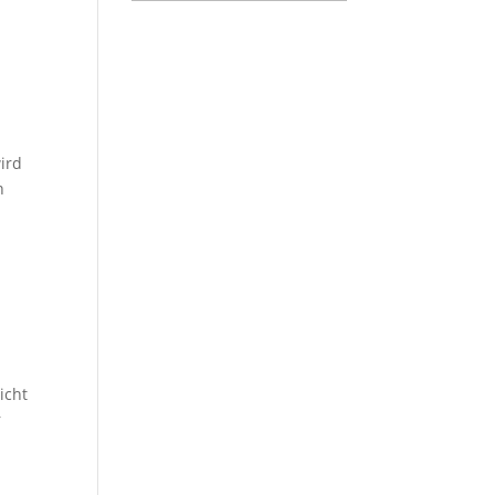
ird
n
icht
r