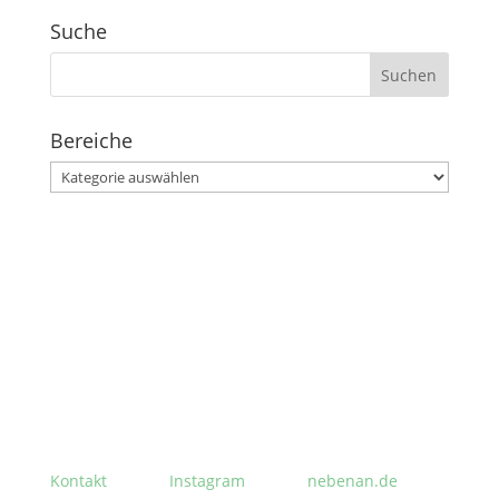
Suche
Suchen
nach:
Bereiche
Bereiche
Stephanusgarten
Lutterothstraße, Höhe Nr. 100
Hamburg-Eimsbüttel
Kontakt
Instagram
nebenan.de