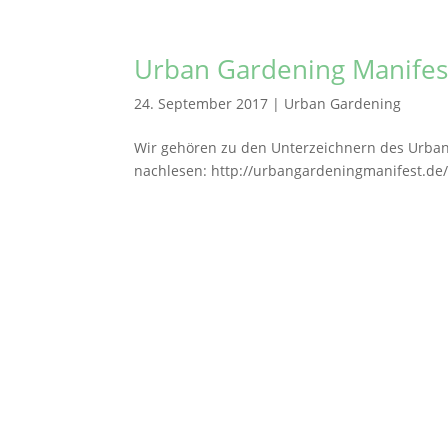
Urban Gardening Manifes
24. September 2017
|
Urban Gardening
Wir gehören zu den Unterzeichnern des Urban 
nachlesen: http://urbangardeningmanifest.de
Stephanusgarten
Lutterothstraße, Höhe Nr. 100
Hamburg-Eimsbüttel