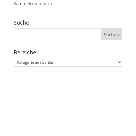
Sammelcontainern...
Suche
Suchen
nach:
Bereiche
Bereiche
Stephanusgarten
Lutterothstraße, Höhe Nr. 100
Hamburg-Eimsbüttel