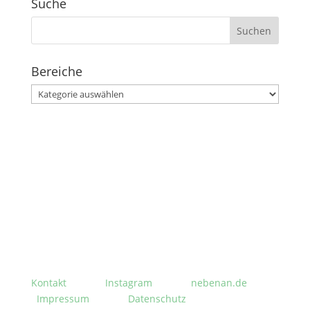
Suche
Suchen
nach:
Bereiche
Bereiche
Stephanusgarten
Lutterothstraße, Höhe Nr. 100
Hamburg-Eimsbüttel
Kontakt
Instagram
nebenan.de
Impressum
Datenschutz