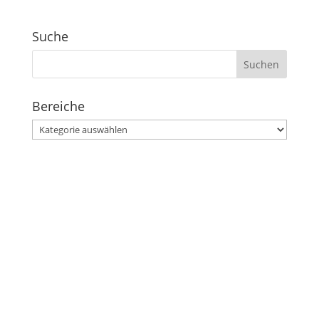
Suche
Suchen
nach:
Bereiche
Bereiche
Stephanusgarten
Lutterothstraße, Höhe Nr. 100
Hamburg-Eimsbüttel