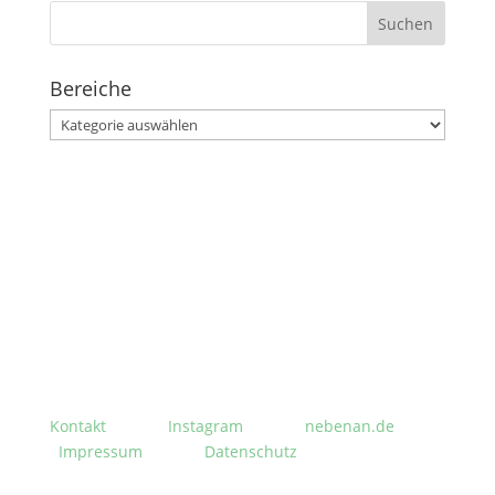
Suchen
nach:
Bereiche
Bereiche
Stephanusgarten
Lutterothstraße, Höhe Nr. 100
Hamburg-Eimsbüttel
Kontakt
Instagram
nebenan.de
Impressum
Datenschutz