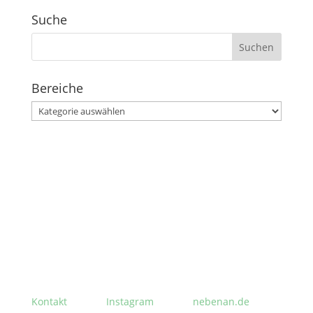
Suche
Suchen
nach:
Bereiche
Bereiche
Stephanusgarten
Lutterothstraße, Höhe Nr. 100
Hamburg-Eimsbüttel
Kontakt
Instagram
nebenan.de