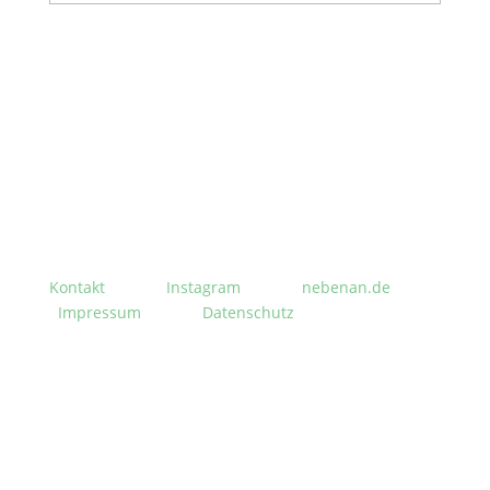
Stephanusgarten
Lutterothstraße, Höhe Nr. 100
Hamburg-Eimsbüttel
Kontakt
Instagram
nebenan.de
Impressum
Datenschutz