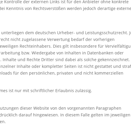
e Kontrolle der externen Links ist für den Anbieter ohne konkrete
Bei Kenntnis von Rechtsverstößen werden jedoch derartige extern
te unterliegen dem deutschen Urheber- und Leistungsschutzrecht. 
echt nicht zugelassene Verwertung bedarf der vorherigen
weiligen Rechteinhabers. Dies gilt insbesondere für Vervielfältigu
erarbeitung bzw. Wiedergabe von Inhalten in Datenbanken oder
Inhalte und Rechte Dritter sind dabei als solche gekennzeichnet.
nzelner Inhalte oder kompletter Seiten ist nicht gestattet und stra
nloads für den persönlichen, privaten und nicht kommerziellen
es ist nur mit schriftlicher Erlaubnis zulässig.
Nutzungen dieser Website von den vorgenannten Paragraphen
rücklich darauf hingewiesen. In diesem Falle gelten im jeweiligen
en.