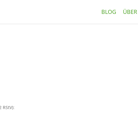
BLOG
ÜBER
2 RStV):