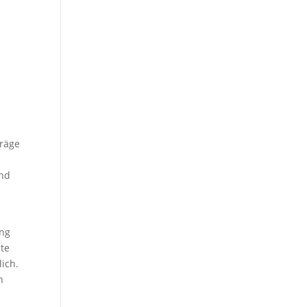
träge
und
ung
lte
ich.
n