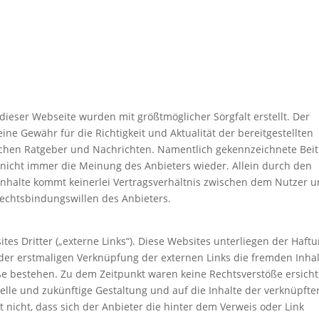
dieser Webseite wurden mit größtmöglicher Sorgfalt erstellt. Der
ne Gewähr für die Richtigkeit und Aktualität der bereitgestellten
ischen Ratgeber und Nachrichten. Namentlich gekennzeichnete Bei
nicht immer die Meinung des Anbieters wieder. Allein durch den
 Inhalte kommt keinerlei Vertragsverhältnis zwischen dem Nutzer 
Rechtsbindungswillen des Anbieters.
es Dritter („externe Links“). Diese Websites unterliegen der Haft
i der erstmaligen Verknüpfung der externen Links die fremden Inha
ße bestehen. Zu dem Zeitpunkt waren keine Rechtsverstöße ersichtl
tuelle und zukünftige Gestaltung und auf die Inhalte der verknüpfte
 nicht, dass sich der Anbieter die hinter dem Verweis oder Link