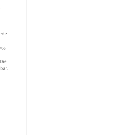
e
Jede
ng,
 Die
fbar.