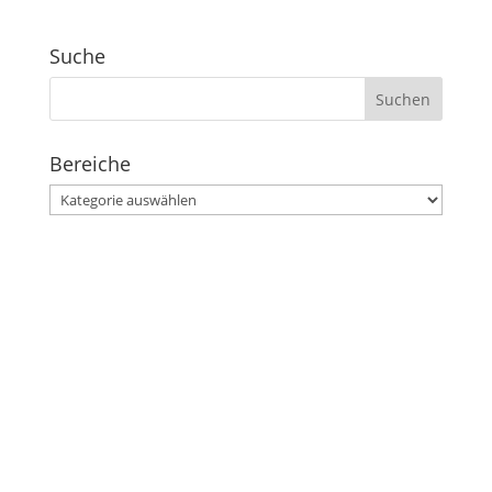
Suche
Suchen
nach:
Bereiche
Bereiche
Stephanusgarten
Lutterothstraße, Höhe Nr. 100
Hamburg-Eimsbüttel