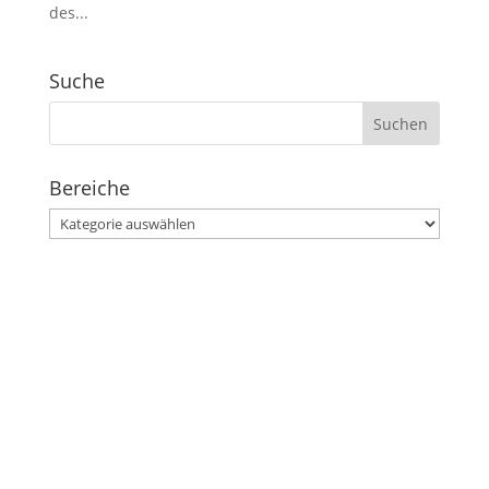
des...
Suche
Suchen
nach:
Bereiche
Bereiche
Stephanusgarten
Lutterothstraße, Höhe Nr. 100
Hamburg-Eimsbüttel